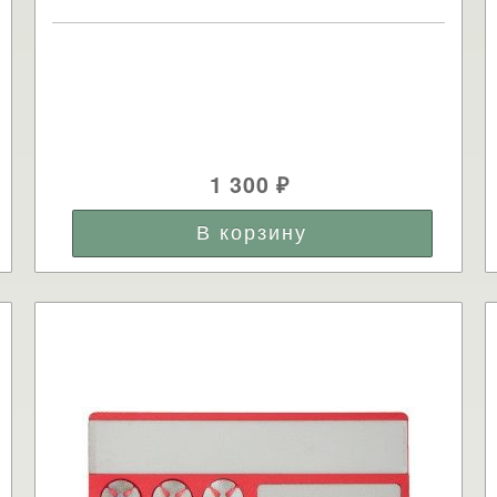
1 300
₽