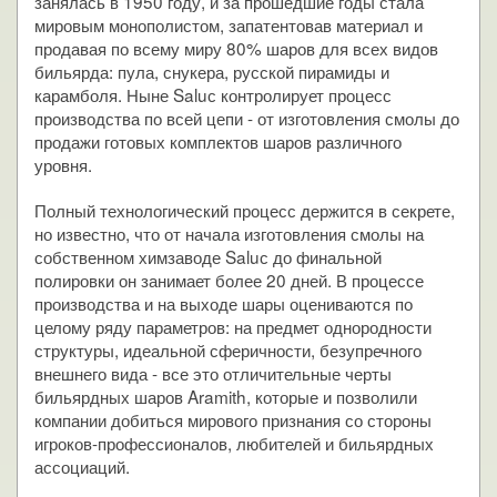
занялась в 1950 году, и за прошедшие годы стала
мировым монополистом, запатентовав материал и
продавая по всему миру 80% шаров для всех видов
бильярда: пула, снукера, русской пирамиды и
карамболя. Ныне Saluс контролирует процесс
производства по всей цепи - от изготовления смолы до
продажи готовых комплектов шаров различного
уровня.
Полный технологический процесс держится в секрете,
но известно, что от начала изготовления смолы на
собственном химзаводе Saluс до финальной
полировки он занимает более 20 дней. В процессе
производства и на выходе шары оцениваются по
целому ряду параметров: на предмет однородности
структуры, идеальной сферичности, безупречного
внешнего вида - все это отличительные черты
бильярдных шаров Aramith, которые и позволили
компании добиться мирового признания со стороны
игроков-профессионалов, любителей и бильярдных
ассоциаций.