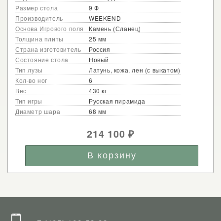
Размер стола
9 Ф
Производитель
WEEKEND
Основа Игрового поля
Камень (Сланец)
Толщина плиты
25 мм
Страна изготовитель
Россия
Состояние стола
Новый
Тип лузы
Латунь, кожа, лен (с выкатом)
Кол-во ног
6
Вес
430 кг
Тип игры
Русская пирамида
Диаметр шара
68 мм
214 100
₽