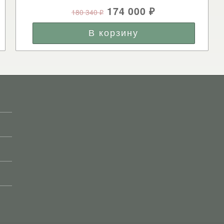
174 000
180 340
₽
₽