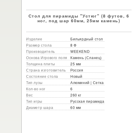
Стол для пирамиды "Устюг" (8 футов, 6
ног, под шар 60мм, 25мм камень)
Изделие
Бильярдный стол
Размер стола
8 Ф
Производитель
WEEKEND
Основа Игрового поля
Камень (Сланец)
Толщина плиты
25 мм
Страна изготовитель
Россия
Состояние стола
Новый
Тип лузы
Алюминий | Сетка
Кол-во ног
6
Вес
260 кг
Тип игры
Русская пирамида
Диаметр шара
60 мм