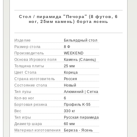
Стол / пирамида "Печора" (8 футов, 6
ног, 25мм камень) борта ясень
Изделие
Бильярдный стол
Размер стола
8 Ф
Производитель
WEEKEND
Основа Игрового поля
Камень (Сланец)
Толщина плиты
25 мм
Цвет Стола
Корица
Страна изготовитель
Россия
Состояние стола
Новый
Тип лузы
Алюминий | Сетка
Кол-во ног
6
Бортовая резина
Профиль K-55
Вес
330 кг
Тип игры
Русская пирамида
Диаметр шара
60 мм
Материал изготовления
Береза - Ясень