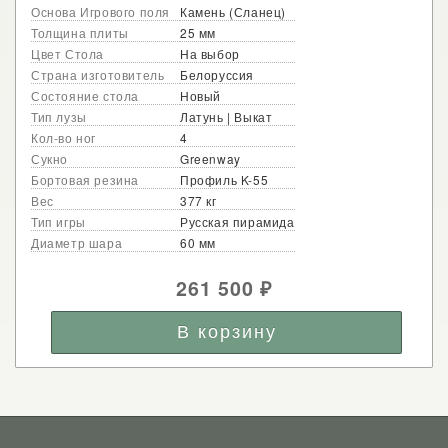
Основа Игрового поля
Камень (Сланец)
Толщина плиты
25 мм
Цвет Стола
На выбор
Страна изготовитель
Белоруссия
Состояние стола
Новый
Тип лузы
Латунь | Выкат
Кол-во ног
4
Сукно
Greenway
Бортовая резина
Профиль K-55
Вес
377 кг
Тип игры
Русская пирамида
Диаметр шара
60 мм
261 500
₽