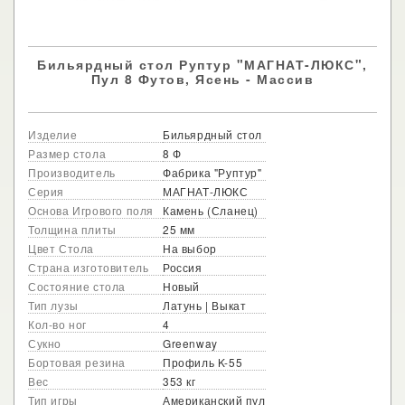
Бильярдный стол Руптур "МАГНАТ-ЛЮКС",
Пул 8 Футов, Ясень - Массив
Изделие
Бильярдный стол
Размер стола
8 Ф
Производитель
Фабрика "Руптур"
Серия
МАГНАТ-ЛЮКС
Основа Игрового поля
Камень (Сланец)
Толщина плиты
25 мм
Цвет Стола
На выбор
Страна изготовитель
Россия
Состояние стола
Новый
Тип лузы
Латунь | Выкат
Кол-во ног
4
Сукно
Greenway
Бортовая резина
Профиль K-55
Вес
353 кг
Тип игры
Американский пул