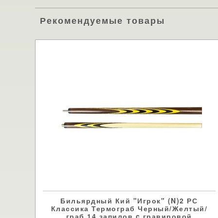
Рекомендуемые товары
Бильярдный Кий "Игрок" (N)2 РС
Классика Термограб Черный/Желтый/
граб 14 запилов c гравировой