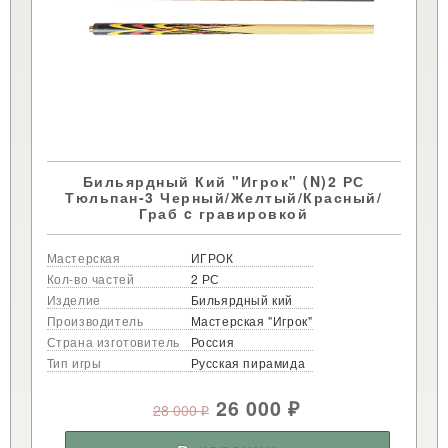
Бильярдный Кий "Игрок" (N)2 РС
Тюльпан-3 Черный/Желтый/Красный/
Граб c гравировкой
Мастерская
ИГРОК
Кол-во частей
2 РС
Изделие
Бильярдный кий
Производитель
Мастерская "Игрок"
Страна изготовитель
Россия
Тип игры
Русская пирамида
26 000
28 000
₽
₽