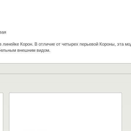
вая
в линейке Корон. В отличие от четырех перьевой Короны, эта м
абельным внешним видом.