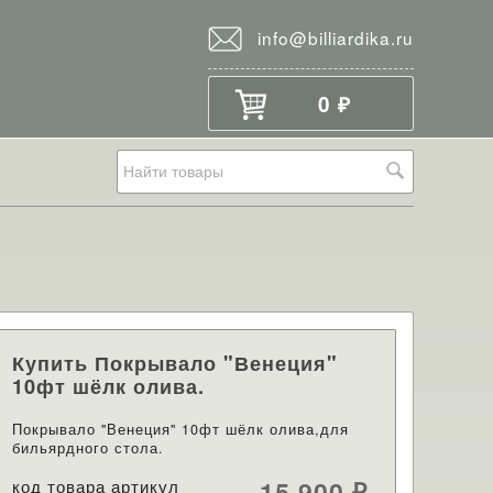
info@billiardika.ru
0
₽
Купить Покрывало "Венеция"
10фт шёлк олива.
Покрывало "Венеция" 10фт шёлк олива,для
бильярдного стола.
код товара артикул
15 900