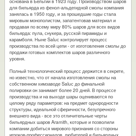
основана в Бельгии в 1923 году. Производством шаров
для бильярда из фенол-альдегидной смолы компания
занялась в 1950 году, и за прошедшие годы стала
мировым монополистом, запатентовав материал и
продавая по всему миру 80% шаров для всех видов
бильярда: пула, снукера, русской пирамиды и
карамболя. Ныне Saluс контролирует процесс
производства по всей цепи - от изготовления смолы до
продажи готовых комплектов шаров различного
уровня.
Полный технологический процесс держится в секрете,
но известно, что от начала изготовления смолы на
собственном химзаводе Saluс до финальной
полировки он занимает более 20 дней. В процессе
производства и на выходе шары оцениваются по
целому ряду параметров: на предмет однородности
структуры, идеальной сферичности, безупречного
внешнего вида - все это отличительные черты
бильярдных шаров Aramith, которые и позволили
компании добиться мирового признания со стороны
игроков-профессионалов, любителей и бильярдных