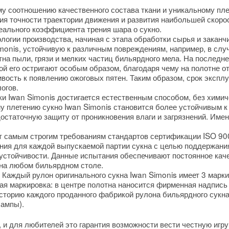
му соотношению качественного состава ткани и уникальному пл
ия точности траектории движения и развития наибольшей скор
еального коэффициента трения шара о сукно.
логии производства, начиная с этапа обработки сырья и закан
monis, устойчивую к различным повреждениям, например, в слу
тна пыли, грязи и мелких частиц бильярдного мела. На последн
й его остригают особым образом, благодаря чему на полотне от
вость к появлению ожоговых пятен. Таким образом, срок экспл
огов.
и Iwan Simonis достигается естественным способом, без химич
му плетению сукно Iwan Simonis становится более устойчивым 
остаточную защиту от проникновения влаги и загрязнений. Имен
ет самым строгим требованиям стандартов сертификации ISO 90
ния для каждой выпускаемой партии сукна с целью поддержани
устойчивости. Данные испытания обеспечивают постоянное каче
 на любом бильярдном столе.
. Каждый рулон оригинального сукна Iwan Simonis имеет 3 марки
ная маркировка: в центре полотна наносится фирменная надпись
сторию каждого проданного фабрикой рулона бильярдного сукна
ампы).
 и для любителей это гарантия возможности вести честную игру