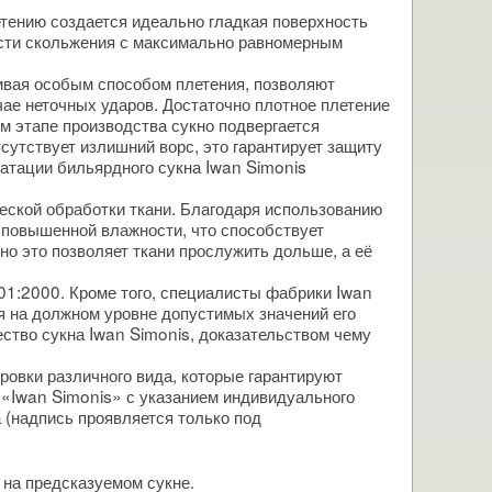
етению создается идеально гладкая поверхность
ости скольжения с максимально равномерным
чивая особым способом плетения, позволяют
чае неточных ударов. Достаточно плотное плетение
ем этапе производства сукно подвергается
сутствует излишний ворс, это гарантирует защиту
уатации бильярдного сукна Iwan Simonis
еской обработки ткани. Благодаря использованию
к повышенной влажности, что способствует
но это позволяет ткани прослужить дольше, а её
01:2000. Кроме того, специалисты фабрики Iwan
я на должном уровне допустимых значений его
ство сукна Iwan Simonis, доказательством чему
ровки различного вида, которые гарантируют
 «Iwan Simonis» с указанием индивидуального
 (надпись проявляется только под
 на предсказуемом сукне.