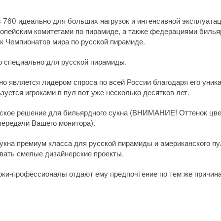
 760 идеально для больших нагрузок и интенсивной эксплуата
опейским комитетами по пирамиде, а также федерациями бильяр
к Чемпионатов мира по русской пирамиде.
о специально для русской пирамиды.
но является лидером спроса по всей России благодаря его уник
зуется игроками в пул вот уже несколько десятков лет.
нерское решение для бильярдного сукна (ВНИМАНИЕ! Оттенок цве
передачи Вашего монитора).
укна премиум класса для русской пирамиды и американского пу
вать смелые дизайнерские проекты.
оки-профессионалы отдают ему предпочтение по тем же причина