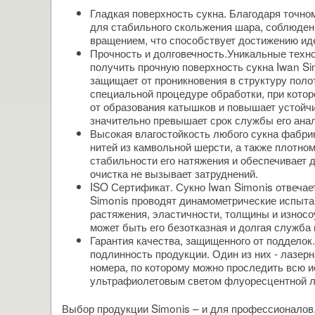
Гладкая поверхность сукна. Благодаря точно
для стабильного скольжения шара, соблюден
вращением, что способствует достижению ид
Прочность и долговечность.Уникальные техно
получить прочную поверхность сукна Iwan Si
защищает от проникновения в структуру поло
специальной процедуре обработки, при которо
от образования катышков и повышает устойчи
значительно превышает срок службы его анал
Высокая влагостойкость любого сукна фабрик
нитей из камвольной шерсти, а также плотно
стабильности его натяжения и обеспечивает д
очистка не вызывает затруднений.
ISO Сертификат. Сукно Iwan Simonis отвеча
Simonis проводят динамометрические испыта
растяжения, эластичности, толщины и износо
может быть его безотказная и долгая служба
Гарантия качества, защищенного от подделок
подлинность продукции. Один из них - лазер
номера, по которому можно проследить всю и
ультрафиолетовым светом флуоресцентной л
Выбор продукции Simonis – и для профессионалов,