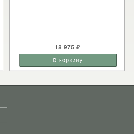
18 975
₽