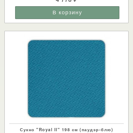
Сукно "Royal II" 198 см (паудэр-блю)