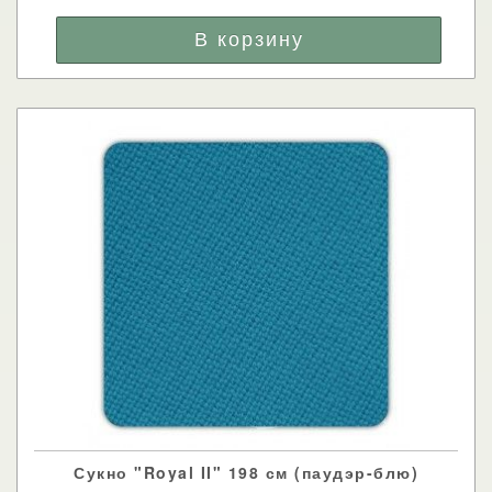
Сукно "Royal II" 198 см (паудэр-блю)