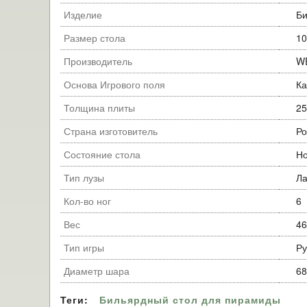
Изделие
Би
Размер стола
10
Производитель
W
Основа Игрового поля
Ка
Толщина плиты
25
Страна изготовитель
Ро
Состояние стола
Н
Тип лузы
Ла
Кол-во ног
6
Вес
46
Тип игры
Ру
Диаметр шара
68
Теги:
Бильярдный стол для пирамиды