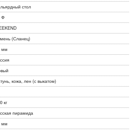
льярдный стол
 Ф
EEKEND
мень (Сланец)
 мм
ссия
овый
тунь, кожа, лен (с выкатом)
0 кг
сская пирамида
 мм