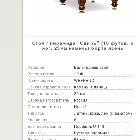
Стол / пирамида "Свирь" (10 футов, 6
ног, 25мм камень) борта ясень
Изделие
Бильярдный стол
Размер стола
10 Ф
Производитель
WEEKEND
Основа Игрового поля
Камень (Сланец)
Толщина плиты
25 мм
Страна изготовитель
Россия
Состояние стола
Новый
Тип лузы
Латунь, кожа, лен (с выкатом)
Кол-во ног
6
Бортовая резина
Профиль U-118
Тип игры
Русская пирамида
Диаметр шара
68 мм