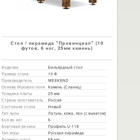
Стол / пирамида "Провинциал" (10
футов, 6 ног, 25мм камень)
Изделие
Бильярдный стол
Размер стола
10 Ф
Производитель
WEEKEND
Основа Игрового поля
Камень (Сланец)
Толщина плиты
25 мм
Страна изготовитель
Россия
Состояние стола
Новый
Тип лузы
Латунь, кожа, лен (с выкатом)
Кол-во ног
6
Бортовая резина
Профиль U-118
Тип игры
Русская пирамида
Диаметр шара
68 мм