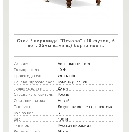
Стол / пирамида "Печора" (10 футов, 6
ног, 25мм камень) борта ясень
Изделие
Бильярдный стол
Размер стола
10 Ф
Производитель
WEEKEND
Основа Игрового поля
Камень (Сланец)
Толщина плиты
25 мм
Страна изготовитель
Россия
Состояние стола
Новый
Тип лузы
Латунь, кожа, лен (с выкатом)
Кол-во ног
6
Вес
400 кг
Тип игры
Русская пирамида
Диаметр шара
68 мм