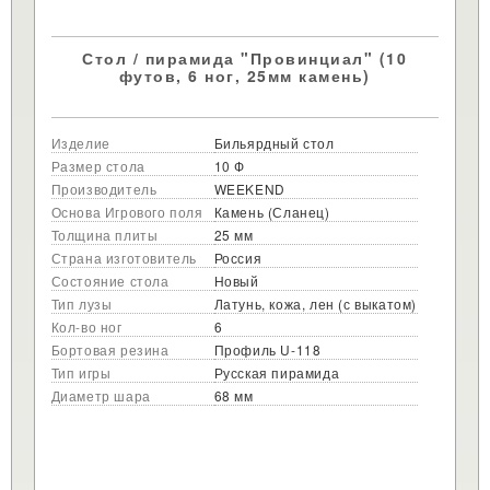
Стол / пирамида "Провинциал" (10
футов, 6 ног, 25мм камень)
Изделие
Бильярдный стол
Размер стола
10 Ф
Производитель
WEEKEND
Основа Игрового поля
Камень (Сланец)
Толщина плиты
25 мм
Страна изготовитель
Россия
Состояние стола
Новый
Тип лузы
Латунь, кожа, лен (с выкатом)
Кол-во ног
6
Бортовая резина
Профиль U-118
Тип игры
Русская пирамида
Диаметр шара
68 мм