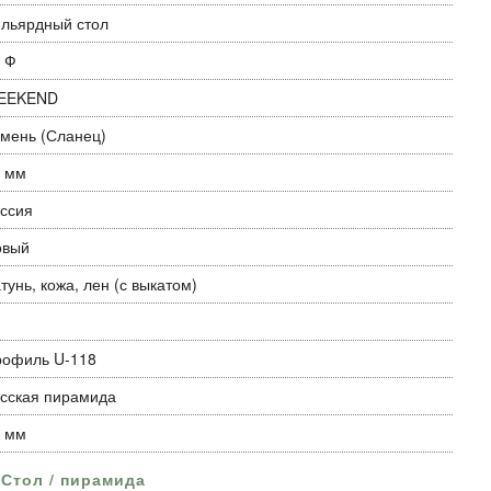
льярдный стол
 Ф
EEKEND
мень (Сланец)
 мм
ссия
овый
тунь, кожа, лен (с выкатом)
офиль U-118
сская пирамида
 мм
Стол / пирамида