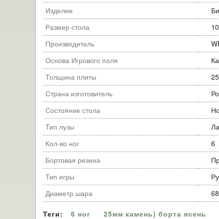
Изделие
Би
Размер стола
10
Производитель
W
Основа Игрового поля
Ка
Толщина плиты
25
Страна изготовитель
Ро
Состояние стола
Н
Тип лузы
Ла
Кол-во ног
6
Бортовая резина
Пр
Тип игры
Ру
Диаметр шара
68
Теги:
6 ног
25мм камень) борта ясень