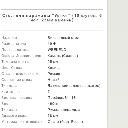
Стол для пирамиды "Устюг" (10 футов, 6
ног, 25мм камень)
Изделие
Бильярдный стол
Размер стола
10 Ф
Производитель
WEEKEND
Основа Игрового поля
Камень (Сланец)
Толщина плиты
25 мм
Цвет Стола
Корица
Страна изготовитель
Россия
Состояние стола
Новый
Тип лузы
Латунь, кожа, лен (с выкатом)
Кол-во ног
6
Бортовая резина
Профиль U-118
Вес
460 кг
Тип игры
Русская пирамида
Диаметр шара
68 мм
Материал изготовления
Сосна (борт Ясень)