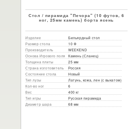
Стол / пирамида "Печора" (10 футов, 6
ног, 25мм камень) борта ясень
Изделие
Бильярдный стол
Размер стола
10 Ф
Производитель
WEEKEND
Основа Игрового поля
Камень (Сланец)
Толщина плиты
25 мм
Страна изготовитель
Россия
Состояние стола
Новый
Тип лузы
Латунь, кожа, лен (с выкатом)
Кол-во ног
6
Вес
400 кг
Тип игры
Русская пирамида
Диаметр шара
68 мм