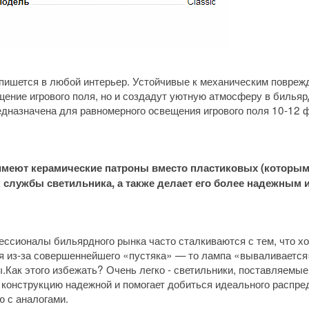
впишется в любой интерьер. Устойчивые к механическим повре
щение игрового поля, но и создадут уютную атмосферу в бильяр
едназначена для равномерного освещения игрового поля 10-12 
 имеют керамические патроны вместо пластиковых (которы
 службы светильника, а также делает его более надежным и
ессионалы бильярдного рынка часто сталкиваются с тем, что х
я из-за совершеннейшего «пустяка» — то лампа «вываливается»
.Как этого избежать? Очень легко - светильники, поставляемые
конструкцию надежной и помогает добиться идеального распре
ю с аналогами.