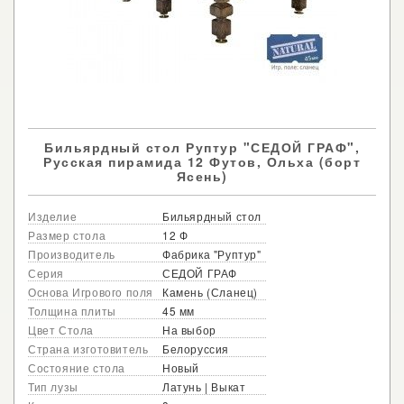
Бильярдный стол Руптур "СЕДОЙ ГРАФ",
Русская пирамида 12 Футов, Ольха (борт
Ясень)
Изделие
Бильярдный стол
Размер стола
12 Ф
Производитель
Фабрика "Руптур"
Серия
СЕДОЙ ГРАФ
Основа Игрового поля
Камень (Сланец)
Толщина плиты
45 мм
Цвет Стола
На выбор
Страна изготовитель
Белоруссия
Состояние стола
Новый
Тип лузы
Латунь | Выкат