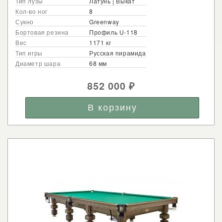
Тип лузы
Латунь | Выкат
Кол-во ног
8
Сукно
Greenway
Бортовая резина
Профиль U-118
Вес
1171 кг
Тип игры
Русская пирамида
Диаметр шара
68 мм
852 000
₽