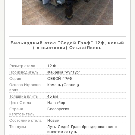
Бильярдный стол ”Седой Граф” 12ф, новый
( с выставки) Ольха/Ясень
Размер стола
12 Ф
Производитель
Фабрика "Руптур"
Серия
СЕДОЙ ГРАФ
Основа Игрового
Камень (Сланец)
поля
Толщина плиты
45 мм
Цвет Стола
На выбор
Страна
Белоруссия
изготовитель
Состояние стола
Новый
Тип лузы
Лузы Седой Граф брендированная с
выкатом латунь