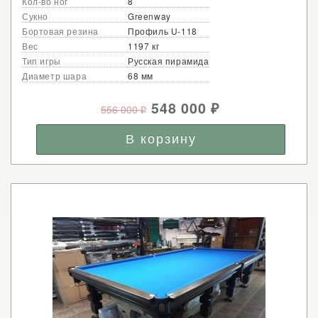
Кол-во ног
8
Сукно
Greenway
Бортовая резина
Профиль U-118
Вес
1197 кг
Тип игры
Русская пирамида
Диаметр шара
68 мм
548 000
556 000
₽
₽