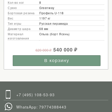
Кол-во ног
8
Сукно
Greenway
Бортовая резина
Профиль U-118
Вес
1197 кг
Тип игры
Русская пирамида
Диаметр шара
68 мм
Материал
Ольха (борт Ясень)
изготовления
540 000
620 000
₽
₽
+7 (495) 108-53-93
WhatsApp: 79774388443