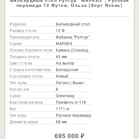
пирамида 12 Футов, Ольха (борт Ясень)
Изделие
Бильярдный стол
Размер стола
12 Ф
Производитель
Фабрика "Руптур"
Серия
МАРКИЗ
Основа Игрового поля
Камень (Сланец)
Толщина плиты
45 мм
Цвет Стола
На выбор
Страна изготовитель
Белоруссия
Состояние стола
Новый
Тип лузы
Латунь | Выкат
Кол-во ног
8
Сукно
Greenway
Бортовая резина
Профиль U-118
Вес
1171 кг
Тип игры
Русская пирамида
Диаметр шара
68 мм
695 000
₽