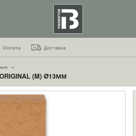
Оплата
Доставка
ные
→
ORIGINAL (M) Ø13ММ