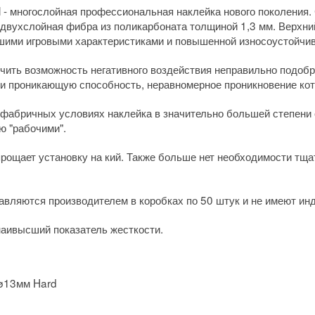
l - многослойная профессиональная наклейка нового поколения
а двухслойная фибра из поликарбоната толщиной 1,3 мм. Верхни
чшими игровыми характеристиками и повышенной износоустойчи
ить возможность негативного воздействия неправильно подобра
 проникающую способность, неравномерное проникновение кото
 фабричных условиях наклейка в значительно большей степени
ю "рабочими".
прощает установку на кий. Также больше нет необходимости тщ
вляются производителем в коробках по 50 штук и не имеют ин
наивысший показатель жесткости.