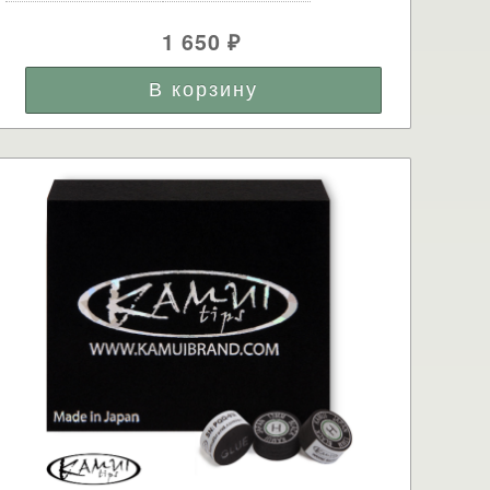
1 650
₽